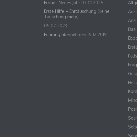
Frohes Neues Jahr
07.01.2025
Allg
Erste Hilfe – Enttäuschung (Keine
Anze
Täuschung mehr)
Anzi
05.07.2023
Basi
Führung übernehmen
15.12.2019
Ebo
Erst
Fall
Frag
Gesp
Heil
Kont
Min
Posi
Sec
Selb
Serv