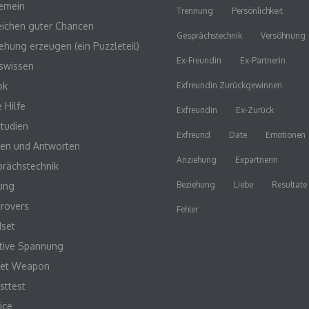
emein
Trennung
Persönlichkeit
ichen guter Chancen
Gesprächstechnik
Versöhnung
ehung erzeugen (ein Puzzleteil)
Ex-Freundin
Ex-Partnerin
swissen
ok
Exfreundin Zurückgewinnen
e Hilfe
Exfreundin
Ex-Zurück
studien
Exfreund
Date
Emotionen
en und Antworten
Anziehung
Expartnerin
rächstechnik
Beziehung
Liebe
Resultate
ung
rovers
Fehler
dset
tive Spannung
ret Weapon
sttest
ice