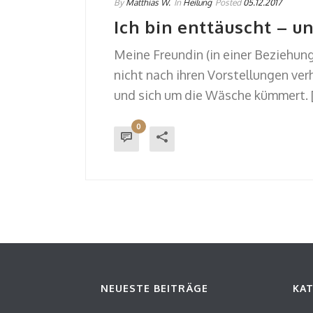
By
Matthias W.
In
Heilung
Posted
05.12.2017
Ich bin enttäuscht – un
Meine Freundin (in einer Beziehung)
nicht nach ihren Vorstellungen verh
und sich um die Wäsche kümmert. [.
0
NEUESTE BEITRÄGE
KA