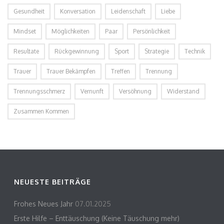
Gesundheit
Konversation
Leidenschaft
Liebe
Mindset
Möglichkeiten
Paar
Persönlichkeit
Resultate
Rückgewinnung
Sport
Strategie
Technik
Trauer
Trauer Bekämpfen
Treffen
Trennung
Trennungsschmerz
Vernunft
Versöhnung
Widerstand
Zusammen Kommen
NEUESTE BEITRÄGE
Frohes Neues Jahr
07.01.2025
Erste Hilfe – Enttäuschung (Keine Täuschung mehr)