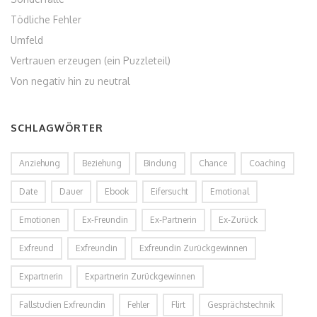
Tödliche Fehler
Umfeld
Vertrauen erzeugen (ein Puzzleteil)
Von negativ hin zu neutral
SCHLAGWÖRTER
Anziehung
Beziehung
Bindung
Chance
Coaching
Date
Dauer
Ebook
Eifersucht
Emotional
Emotionen
Ex-Freundin
Ex-Partnerin
Ex-Zurück
Exfreund
Exfreundin
Exfreundin Zurückgewinnen
Expartnerin
Expartnerin Zurückgewinnen
Fallstudien Exfreundin
Fehler
Flirt
Gesprächstechnik