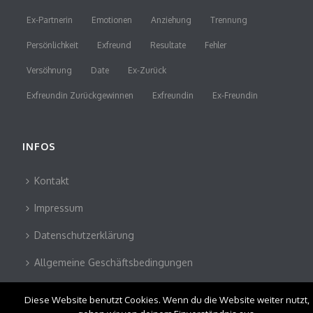
Ex-Partnerin
Emotionen
Anziehung
Trennung
Persönlichkeit
Exfreund
Resultate
Fehler
Versöhnung
Date
Ex-Zurück
Exfreundin Zurückgewinnen
Exfreundin
Ex-Freundin
INFOS
Kontakt
Impressum
Datenschutzerklärung
Allgemeine Geschäftsbedingungen
Diese Website benutzt Cookies. Wenn du die Website weiter nutzt,