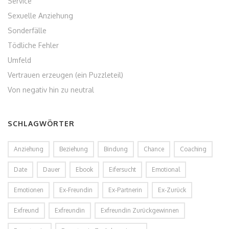
Service
Sexuelle Anziehung
Sonderfälle
Tödliche Fehler
Umfeld
Vertrauen erzeugen (ein Puzzleteil)
Von negativ hin zu neutral
SCHLAGWÖRTER
Anziehung
Beziehung
Bindung
Chance
Coaching
Date
Dauer
Ebook
Eifersucht
Emotional
Emotionen
Ex-Freundin
Ex-Partnerin
Ex-Zurück
Exfreund
Exfreundin
Exfreundin Zurückgewinnen