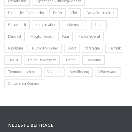
Expartnerin
Expartnerin Zurückgewinnen
Fallstudien Exfreundin
Fehler
Flirt
Gesprächstechnik
Gesundheit
Konversation
Leidenschaft
Liebe
Mindset
Möglichkeiten
Paar
Persönlichkeit
Resultate
Rückgewinnung
Sport
Strategie
Technik
Trauer
Trauer Bekämpfen
Treffen
Trennung
Trennungsschmerz
Vernunft
Versöhnung
Widerstand
Zusammen Kommen
NEUESTE BEITRÄGE