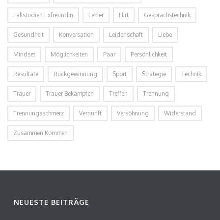
Fallstudien Exfreundin
Fehler
Flirt
Gesprächstechnik
Gesundheit
Konversation
Leidenschaft
Liebe
Mindset
Möglichkeiten
Paar
Persönlichkeit
Resultate
Rückgewinnung
Sport
Strategie
Technik
Trauer
Trauer Bekämpfen
Treffen
Trennung
Trennungsschmerz
Vernunft
Versöhnung
Widerstand
Zusammen Kommen
NEUESTE BEITRÄGE