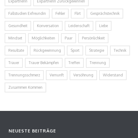
Expartnerin
Expartnerin Zurückgewinnen
Fallstudien Exfreundin
Fehler
Flirt
Gesprächstechnik
Gesundheit
Konversation
Leidenschaft
Liebe
Mindset
Möglichkeiten
Paar
Persönlichkeit
Resultate
Rückgewinnung
Sport
Strategie
Technik
Trauer
Trauer Bekämpfen
Treffen
Trennung
Trennungsschmerz
Vernunft
Versöhnung
Widerstand
Zusammen Kommen
NEUESTE BEITRÄGE