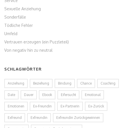
Service
Sexuelle Anziehung
Sonderfälle
Tödliche Fehler
Umfeld
Vertrauen erzeugen (ein Puzzleteil)
Von negativ hin zu neutral
SCHLAGWÖRTER
Anziehung
Beziehung
Bindung
Chance
Coaching
Date
Dauer
Ebook
Eifersucht
Emotional
Emotionen
Ex-Freundin
Ex-Partnerin
Ex-Zurück
Exfreund
Exfreundin
Exfreundin Zurückgewinnen